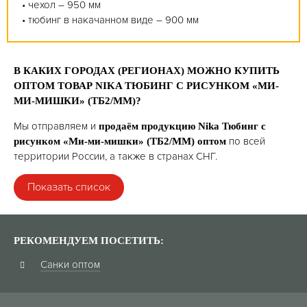
• чехол – 950 мм
• тюбинг в накачанном виде – 900 мм
В КАКИХ ГОРОДАХ (РЕГИОНАХ) МОЖНО КУПИТЬ
ОПТОМ ТОВАР NIKA ТЮБИНГ С РИСУНКОМ «МИ-
МИ-МИШКИ» (ТБ2/ММ)?
Мы отправляем и
продаём продукцию Nika Тюбинг с
по всей
рисунком «Ми-ми-мишки» (ТБ2/ММ) оптом
территории России, а также в странах СНГ.
Показать список
А
Абакан
РЕКОМЕНДУЕМ ПОСЕТИТЬ:
Абинск
Санки оптом
Агинское (Забайкальский край)
Адлер